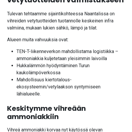
Tulevan tehtaamme sijaintikohteessa Naantalissa on
vihreiden vetytuotteiden tuotannolle keskeinen infra
valmiina, mukaan lukien sähkö, lämpö ja tilat.
Alueen muita vahvuuksia ovat:
TEN-T-liikenneverkon mahdollistama logistiikka –
ammoniakkia kuljetetaan yleisimmin laivoilla
Hukkalämmön hyödyntäminen Turun
kaukolämpöverkossa
Mahdollisuus kiertotalous-
ekosysteemin/vetylaakson syntymiseen
lähialueelle.
Keskitymme vihreään
ammoniakkiin
Vihreä ammoniakki korvaa nyt käytössä olevan