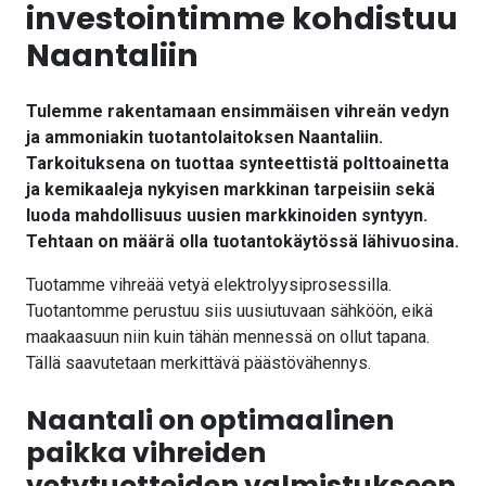
investointimme kohdistuu
Naantaliin
Tulemme rakentamaan ensimmäisen vihreän vedyn
ja ammoniakin tuotantolaitoksen Naantaliin.
Tarkoituksena on tuottaa synteettistä polttoainetta
ja kemikaaleja nykyisen markkinan tarpeisiin sekä
luoda mahdollisuus uusien markkinoiden syntyyn.
Tehtaan on määrä olla tuotantokäytössä lähivuosina.
Tuotamme vihreää vetyä elektrolyysiprosessilla.
Tuotantomme perustuu siis uusiutuvaan sähköön, eikä
maakaasuun niin kuin tähän mennessä on ollut tapana.
Tällä saavutetaan merkittävä päästövähennys.
Naantali on optimaalinen
paikka vihreiden
vetytuotteiden valmistukseen