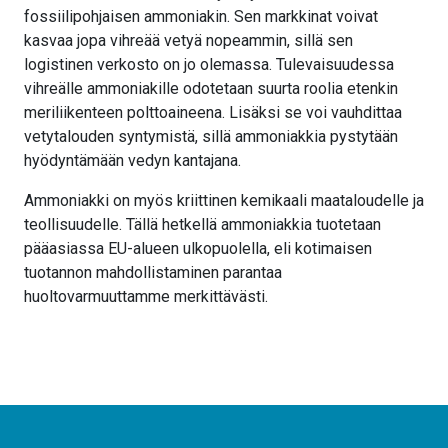
fossiilipohjaisen ammoniakin. Sen markkinat voivat
kasvaa jopa vihreää vetyä nopeammin, sillä sen
logistinen verkosto on jo olemassa. Tulevaisuudessa
vihreälle ammoniakille odotetaan suurta roolia etenkin
meriliikenteen polttoaineena. Lisäksi se voi vauhdittaa
vetytalouden syntymistä, sillä ammoniakkia pystytään
hyödyntämään vedyn kantajana.
Ammoniakki on myös kriittinen kemikaali maataloudelle ja
teollisuudelle. Tällä hetkellä ammoniakkia tuotetaan
pääasiassa EU-alueen ulkopuolella, eli kotimaisen
tuotannon mahdollistaminen parantaa
huoltovarmuuttamme merkittävästi.