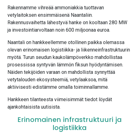
Rakennamme vihreää ammoniakkia tuottavan
vetylaitoksen ensimmäisenä Naantaliin.
Rakennusvaihetta lähestyvä hanke on kooltaan 280 MW
ja investointiarvoltaan noin 600 miljoonaa euroa.
Naantali on hankkeellemme otollinen paikka olemassa
olevan erinomaisen logistiikka- ja liikenneinfrastruktuurin
myötä. Turun seudun kaukolämpöverkko mahdollistaa
prosessissa syntyvän lämmön fiksun hyödyntämisen.
Näiden tekijöiden varaan on mahdollista synnyttää
vetytalouden ekosysteemiä, vetylaaksoa, mitä
aktiivisesti edistämme omalla toiminnallamme.
Hankkeen tilanteesta viimeisimmät tiedot löydät
ajankohtaisista uutisista.
Erinomainen infrastruktuuri ja
logistiikka