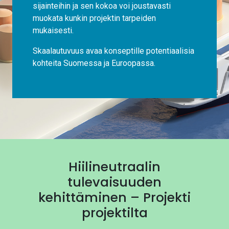
sijainteihin ja sen kokoa voi joustavasti
muokata kunkin projektin tarpeiden
mukaisesti.
Skaalautuvuus avaa konseptille potentiaalisia
kohteita Suomessa ja Euroopassa.
Hiilineutraalin
tulevaisuuden
kehittäminen – Projekti
projektilta