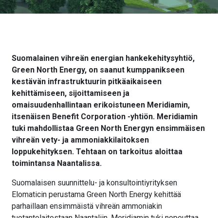
Suomalainen vihreän energian hankekehitysyhtiö,
Green North Energy, on saanut kumppanikseen
kestävän infrastruktuurin pitkäaikaiseen
kehittämiseen, sijoittamiseen ja
omaisuudenhallintaan erikoistuneen Meridiamin,
itsenäisen Benefit Corporation -yhtiön. Meridiamin
tuki mahdollistaa Green North Energyn ensimmäisen
vihreän vety- ja ammoniakkilaitoksen
loppukehityksen. Tehtaan on tarkoitus aloittaa
toimintansa Naantalissa.
Suomalaisen suunnittelu- ja konsultointiyrityksen
Elomaticin perustama Green North Energy kehittää
parhaillaan ensimmäistä vihreän ammoniakin
tuotantolaitostaan Naantaliin. Meridiamin tuki nopeuttaa