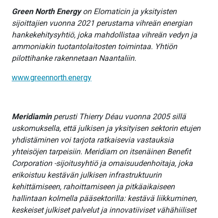
Green North Energy
on Elomaticin ja yksityisten
sijoittajien vuonna 2021 perustama vihreän energian
hankekehitysyhtiö, joka mahdollistaa vihreän vedyn ja
ammoniakin tuotantolaitosten toimintaa. Yhtiön
pilottihanke rakennetaan Naantaliin.
www.greennorth.energy
Meridiamin
perusti Thierry Déau vuonna 2005 sillä
uskomuksella, että julkisen ja yksityisen sektorin etujen
yhdistäminen voi tarjota ratkaisevia vastauksia
yhteisöjen tarpeisiin. Meridiam on itsenäinen Benefit
Corporation -sijoitusyhtiö ja omaisuudenhoitaja, joka
erikoistuu kestävän julkisen infrastruktuurin
kehittämiseen, rahoittamiseen ja pitkäaikaiseen
hallintaan kolmella pääsektorilla: kestävä liikkuminen,
keskeiset julkiset palvelut ja innovatiiviset vähähiiliset