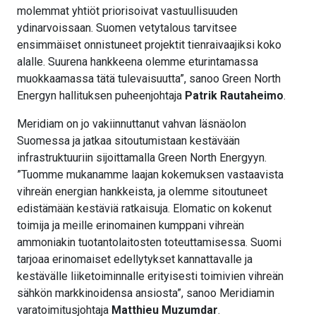
molemmat yhtiöt priorisoivat vastuullisuuden
ydinarvoissaan. Suomen vetytalous tarvitsee
ensimmäiset onnistuneet projektit tienraivaajiksi koko
alalle. Suurena hankkeena olemme eturintamassa
muokkaamassa tätä tulevaisuutta”, sanoo Green North
Energyn hallituksen puheenjohtaja
Patrik Rautaheimo
.
Meridiam on jo vakiinnuttanut vahvan läsnäolon
Suomessa ja jatkaa sitoutumistaan kestävään
infrastruktuuriin sijoittamalla Green North Energyyn.
”Tuomme mukanamme laajan kokemuksen vastaavista
vihreän energian hankkeista, ja olemme sitoutuneet
edistämään kestäviä ratkaisuja. Elomatic on kokenut
toimija ja meille erinomainen kumppani vihreän
ammoniakin tuotantolaitosten toteuttamisessa. Suomi
tarjoaa erinomaiset edellytykset kannattavalle ja
kestävälle liiketoiminnalle erityisesti toimivien vihreän
sähkön markkinoidensa ansiosta”, sanoo Meridiamin
varatoimitusjohtaja
Matthieu Muzumdar
.