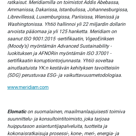
ratkaisut. Meridiamilla on toimistot Addis Abebassa,
Ammanissa, Dakarissa, Istanbulissa, Johannesburgissa,
Librevillessä, Luxemburgissa, Pariisissa, Wienissä ja
Washingtonissa. Yhtiö hallinnoi yli 22 miljardin dollarin
arvoista pääomaa ja yli 125 hanketta. Meridiam on
saanut ISO 9001:2015 -sertifikaatin, VigeoEiriksen
(Moody’s) myöntämän Advanced Sustainability -
luokituksen ja AFNORin myöntämän ISO 37001 -
sertifikaatin korruptiontorjunnasta. Yhtiö soveltaa
ainutlaatuista YK:n kestävän kehityksen tavoitteisiin
(SDG) perustuvaa ESG- ja vaikuttavuusmetodologiaa.
www.meridiam.com
Elomatic
on suomalainen, maailmanlaajuisesti toimiva
suunnittelu- ja konsultointitoimisto, joka tarjoaa
huipputason asiantuntijapalveluita, tuotteita ja
kokonaisratkaisuja prosessi-, kone-, meri-, energia- ja