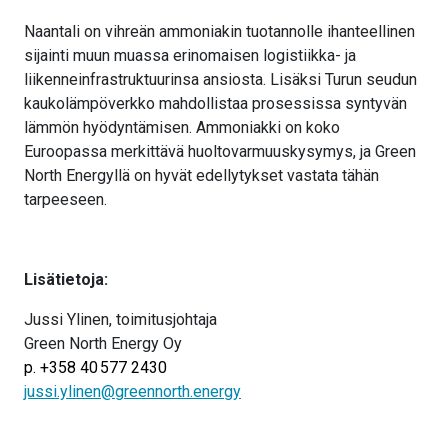
Naantali on vihreän ammoniakin tuotannolle ihanteellinen
sijainti muun muassa erinomaisen logistiikka- ja
liikenneinfrastruktuurinsa ansiosta. Lisäksi Turun seudun
kaukolämpöverkko mahdollistaa prosessissa syntyvän
lämmön hyödyntämisen. Ammoniakki on koko
Euroopassa merkittävä huoltovarmuuskysymys, ja Green
North Energyllä on hyvät edellytykset vastata tähän
tarpeeseen.
Lisätietoja:
Jussi Ylinen, toimitusjohtaja
Green North Energy Oy
p. +358 40 577 2430
jussi.ylinen@greennorth.energy