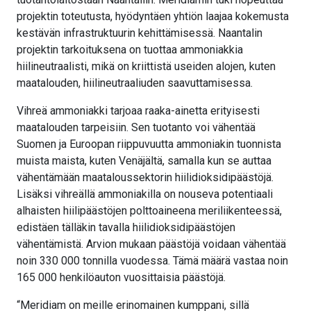
projektin toteutusta, hyödyntäen yhtiön laajaa kokemusta
kestävän infrastruktuurin kehittämisessä. Naantalin
projektin tarkoituksena on tuottaa ammoniakkia
hiilineutraalisti, mikä on kriittistä useiden alojen, kuten
maatalouden, hiilineutraaliuden saavuttamisessa.
Vihreä ammoniakki tarjoaa raaka-ainetta erityisesti
maatalouden tarpeisiin. Sen tuotanto voi vähentää
Suomen ja Euroopan riippuvuutta ammoniakin tuonnista
muista maista, kuten Venäjältä, samalla kun se auttaa
vähentämään maataloussektorin hiilidioksidipäästöjä.
Lisäksi vihreällä ammoniakilla on nouseva potentiaali
alhaisten hiilipäästöjen polttoaineena meriliikenteessä,
edistäen tälläkin tavalla hiilidioksidipäästöjen
vähentämistä. Arvion mukaan päästöjä voidaan vähentää
noin 330 000 tonnilla vuodessa. Tämä määrä vastaa noin
165 000 henkilöauton vuosittaisia päästöjä.
“Meridiam on meille erinomainen kumppani, sillä